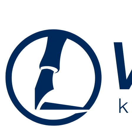
Preskočiť
na
obsah